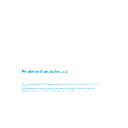
Peralatan Standar Industri
Dirancang untuk
sterilisasi H₂O₂ setingkat rumah sakit
, didukung oleh teknologi terbaik di kelasnya dengan daya
2000 W.
Sementara sebagian besar mesin fogging hanya mampu melakukan disinfeksi, perangkat kami mencapai
sterilisasi sesungguhnya
— dasar dari penghilangan jamur profesional di Bali.