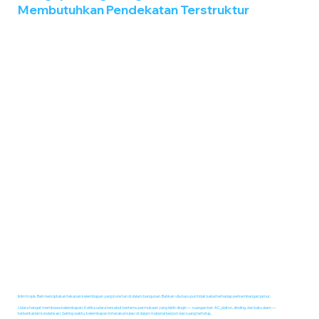
Membutuhkan Pendekatan Terstruktur
Iklim tropis Bali menciptakan tekanan kelembapan yang konstan di dalam bangunan. Bahkan vila baru pun tidak kebal terhadap perkembangan jamur.
Udara hangat membawa kelembapan. Ketika udara tersebut bertemu permukaan yang lebih dingin — ruangan ber-AC, plafon, dinding, dan batu alam —
terbentuklah kondensasi. Seiring waktu, kelembapan ini terakumulasi di dalam material berpori dan ruang tertutup.