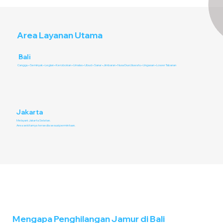
Area Layanan Utama
Bali
Canggu • Seminyak • Legian • Kerobokan • Umalas • Ubud • Sanur •Jimbaran • Nusa Dua Uluwatu • Ungasan • Lower Tabanan
Jakarta
Melayani Jakarta Selatan.
Area sekitarnya tersedia sesuai permintaan.
Mengapa Penghilangan Jamur di Bali