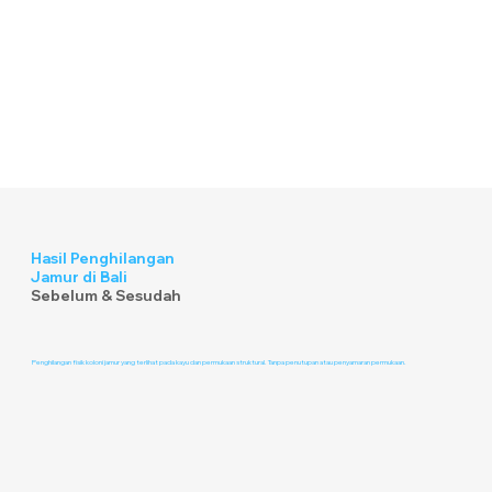
Hasil Penghilangan
Jamur di Bali
Sebelum & Sesudah
Penghilangan fisik koloni jamur yang terlihat pada kayu dan permukaan struktural. Tanpa penutupan atau penyamaran permukaan.