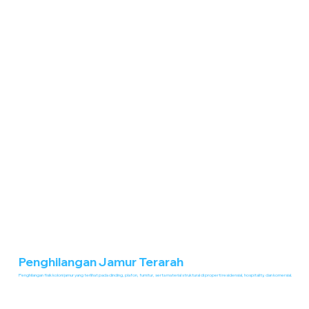
Penghilangan Jamur Terarah
Penghilangan fisik koloni jamur yang terlihat pada dinding, plafon, furnitur, serta material struktural di properti residensial, hospitality, dan komersial.