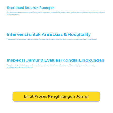
Sterilisasi Seluruh Ruangan
Sterilisasi udara dan permukaan secara terkendali menggunakan nebulisasi 3D industri untuk mengeliminasi spora di udara dan kontaminan mikroba
di seluruh ruangan.
Intervensi untuk Area Luas & Hospitality
Penggunaan multi-perangkat yang dirancang untuk lingkungan berkapasitas tinggi seperti hotel, restoran, gym, dan tempat hiburan.
Inspeksi Jamur & Evaluasi Kondisi Lingkungan
Pengukuran tingkat kelembapan, evaluasi sirkulasi udara, dan analisis tekanan kelembapan untuk mendeteksi risiko rekurensi serta
ketidakseimbangan kondisi lingkungan.
Lihat Proses Penghilangan Jamur