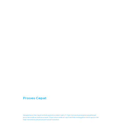
Proses Cepat
Sebagian besar klien dapat kembali sepenuhnya dalam waktu 3–4 jam, termasuk penanganan penghilangan
jamur dan sterilisasi, bahkan secepat 2,5 jam untuk sterilisasi saja. Kami tidak meninggalkan residu apa pun dan
tidak memerlukan penyekaan permukaan tambahan.