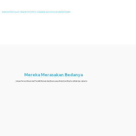
Implementasi cepat. Cakupan terkontrol. Gangguan operasional seminimal mungkin.
Mereka Merasakan Bedanya
Ulasan Terverifikasi dari Pemilik Rumah dan Bisnis yang Telah Kami Bantu di Bali dan Jakarta